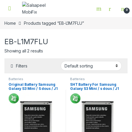
Skip to navigation
Skip to content
0
Home
Products tagged “EB-L1M7FLU”
EB-L1M7FLU
Showing all 2 results
Filters
Batteries
Batteries
Original Battery Samsung
SHT Battery For Samsung
Galaxy S3 Mini / S dous / J1
Galaxy S3 Mini / s dous / J1
Min
Mini