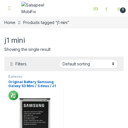
Skip to navigation
Skip to content
0
Home
Products tagged “j1 mini”
j1 mini
Showing the single result
Filters
Batteries
Original Battery Samsung
Galaxy S3 Mini / S dous / J1
Min