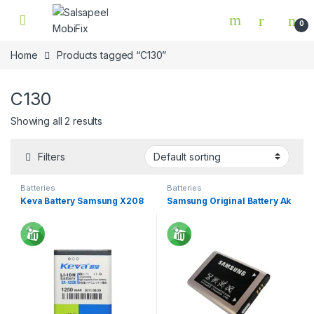
Skip to navigation
Skip to content
0
Home
Products tagged “C130”
C130
Showing all 2 results
Filters
Batteries
Batteries
Keva Battery Samsung X208
Samsung Original Battery Ak