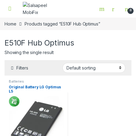
Skip to navigation
Skip to content
0
Home
Products tagged “E510F Hub Optimus”
E510F Hub Optimus
Showing the single result
Filters
Batteries
Original Battery LG Optimus
L5