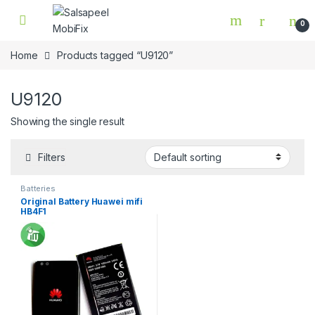
Skip to navigation
Skip to content
0
Home
Products tagged “U9120”
U9120
Showing the single result
Filters
Batteries
Original Battery Huawei mifi
HB4F1