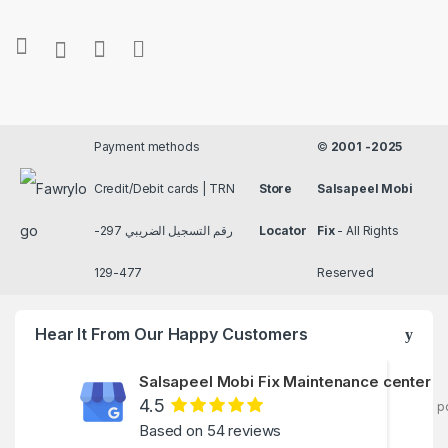
Payment methods
©
2001 -2025
Credit/Debit cards | TRN
Store
Salsapeel Mobi
رقم التسجيل الضريبي 297-
Locator
Fix
- All Rights
477-129
Reserved
Hear It From Our Happy Customers
Salsapeel Mobi Fix Maintenance center
4.5
p
Based on 54 reviews