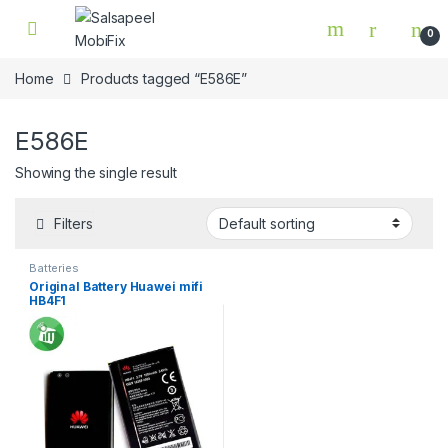
Skip to navigation
Skip to content
0
Home
Products tagged “E586E”
E586E
Showing the single result
Filters
Batteries
Original Battery Huawei mifi
HB4F1