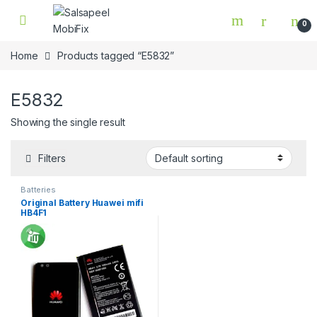
Skip to navigation
Skip to content
0
Home
Products tagged “E5832”
E5832
Showing the single result
Filters
Batteries
Original Battery Huawei mifi
HB4F1