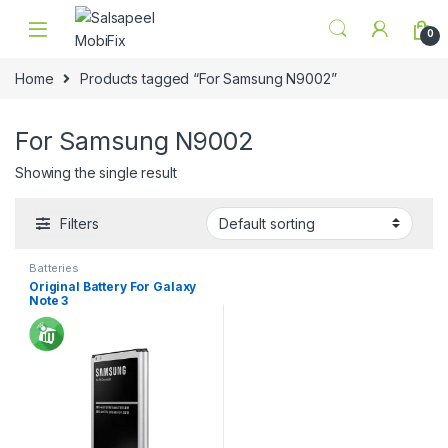
Skip to navigation
Skip to content
0
Home
Products tagged “For Samsung N9002”
For Samsung N9002
Showing the single result
Filters
Batteries
Original Battery For Galaxy
Note 3