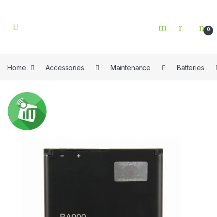
Skip to navigation
Skip to content
0
Home
Accessories
Maintenance
Batteries
🔍