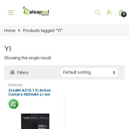
Skip to navigation
Skip to content
0
Home
Products tagged “YI”
YI
Showing the single result
Filters
Batteries
XiaoMi AZ13-1 Yi Action
Camera 960mAh Li-ion
Back-up Battery