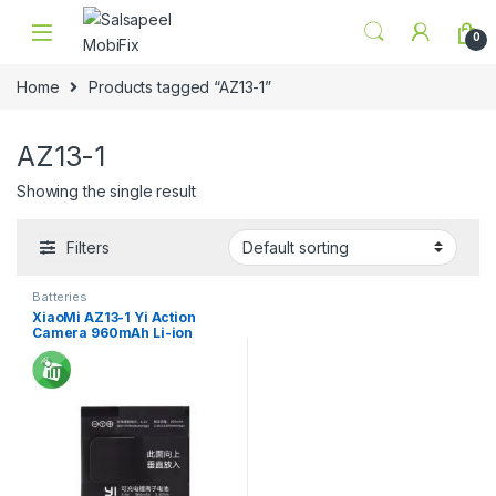
Skip to navigation
Skip to content
0
Home
Products tagged “AZ13-1”
AZ13-1
Showing the single result
Filters
Batteries
XiaoMi AZ13-1 Yi Action
Camera 960mAh Li-ion
Back-up Battery