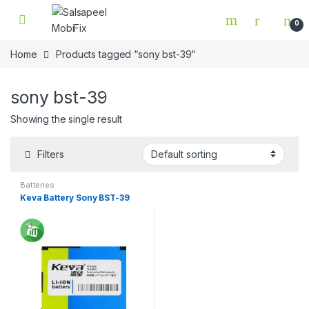
Skip to navigation
Skip to content
0
Home
Products tagged “sony bst-39”
sony bst-39
Showing the single result
Filters
Batteries
Keva Battery Sony BST-39