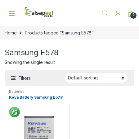
Skip to navigation
Skip to content
0
Home
Products tagged “Samsung E578”
Samsung E578
Showing the single result
Filters
Batteries
Keva Battery Samsung E578