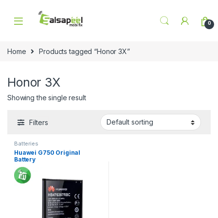
Skip to navigation
Skip to content
0
Home
Products tagged “Honor 3X”
Honor 3X
Showing the single result
Filters
Batteries
Huawei G750 Original
Battery