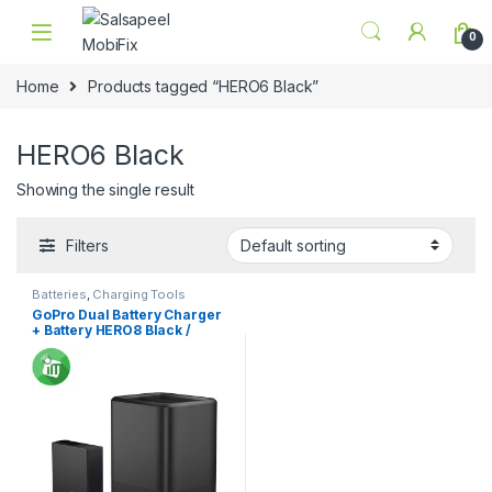
Skip to navigation
Skip to content
0
Home
Products tagged “HERO6 Black”
HERO6 Black
Showing the single result
Filters
Batteries
,
Charging Tools
GoPro Dual Battery Charger
+ Battery HERO8 Black /
HERO7 Black / HERO6 Black