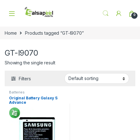
Skip to navigation
Skip to content
0
Home
Products tagged “GT-I9070”
GT-I9070
Showing the single result
Filters
Batteries
Original Battery Galaxy S
Advance