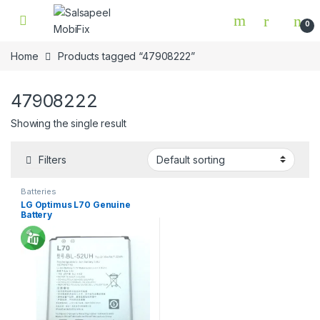
Skip to navigation
Skip to content
0
Home
Products tagged “47908222”
47908222
Showing the single result
Filters
Batteries
LG Optimus L70 Genuine
Battery