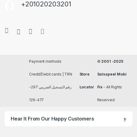
+201020203201
Payment methods
©
2001 -2025
Credit/Debit cards | TRN
Store
Salsapeel Mobi
رقم التسجيل الضريبي 297-
Locator
Fix
- All Rights
477-129
Reserved
Hear It From Our Happy Customers