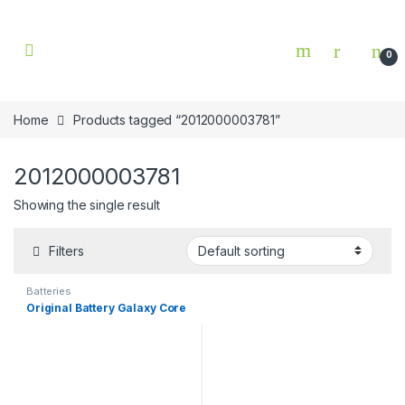
Skip to navigation
Skip to content
0
Home
Products tagged “2012000003781”
2012000003781
Showing the single result
Filters
Batteries
Original Battery Galaxy Core