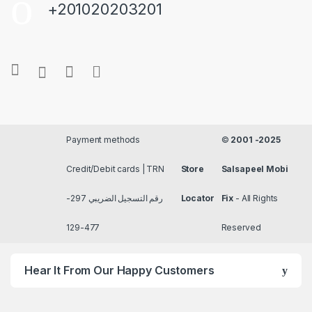
+201020203201
Payment methods
©
2001 -2025
Credit/Debit cards | TRN
Store
Salsapeel Mobi
رقم التسجيل الضريبي 297-
Locator
Fix
- All Rights
477-129
Reserved
Hear It From Our Happy Customers