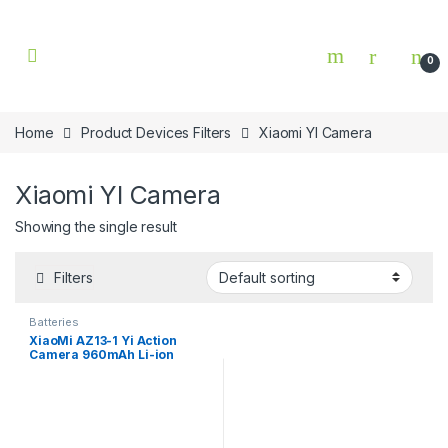
Skip to navigation
Skip to content
0
Home
Product Devices Filters
Xiaomi YI Camera
Xiaomi YI Camera
Showing the single result
Filters
Batteries
XiaoMi AZ13-1 Yi Action
Camera 960mAh Li-ion
Back-up Battery