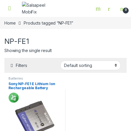
Skip to navigation
Skip to content
0
Home
Products tagged “NP-FE1”
NP-FE1
Showing the single result
Filters
Batteries
Sony NP-FE1 E Lithium Ion
Rechargeable Battery