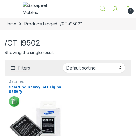
Skip to navigation
Skip to content
0
Home
Products tagged “/GT-i9502”
/GT-i9502
Showing the single result
Filters
Batteries
Samsung Galaxy S4 Original
Battery