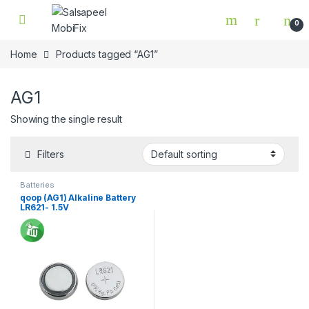
Skip to navigation
Skip to content
0
Home
Products tagged “AG1”
AG1
Showing the single result
Filters
Batteries
qoop (AG1) Alkaline Battery
LR621- 1.5V