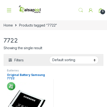
Skip to navigation
Skip to content
0
Home
Products tagged “7722”
7722
Showing the single result
Filters
Batteries
Original Battery Samsung
7722