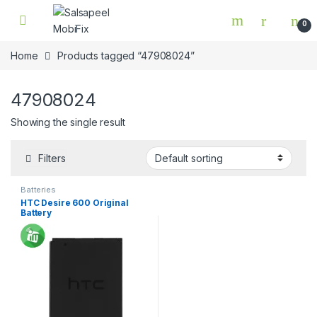
Skip to navigation
Skip to content
0
Home
Products tagged “47908024”
47908024
Showing the single result
Filters
Batteries
HTC Desire 600 Original
Battery