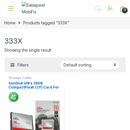
Skip to navigation
Skip to content
0
Home
Products tagged “333X”
333X
Showing the single result
Filters
Storage Cards
SanDisk Ultra 16GB
CompactFlash (CF) Card For
Camera 50MB/s 333X