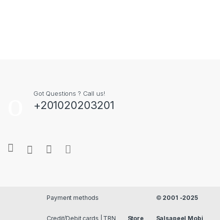
Got Questions ? Call us!
+201020203201
Payment methods
©
2001 -2025
Credit/Debit cards | TRN
Store
Salsapeel Mobi