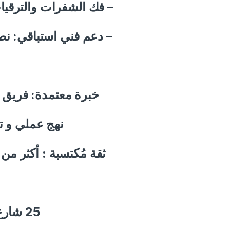
فك الشفرات والترقيات:.
دعم فني استباقي: نصا.
خبرة معتمدة: فريق.
نهج عملي و .
ثقة مُكتسبة : أكثر م
25 شارع ميشيل باخوم، متفرع من شارع مصدق، الدقي، الجيزة