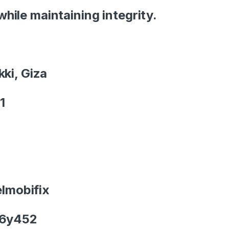
hile maintaining integrity.
ki, Giza
1
lmobifix
B6y452