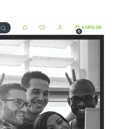
EGP
0.00
0