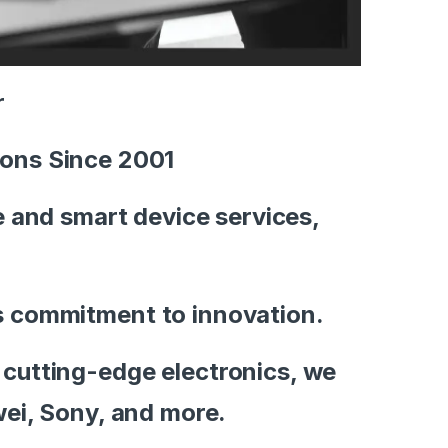
r
ions Since 2001
e and smart device services,
ss commitment to innovation.
 cutting-edge electronics, we
ei, Sony, and more.