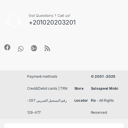
Got Questions ? Call us!
+201020203201
Payment methods
©
2001 -2025
Credit/Debit cards | TRN
Store
Salsapeel Mobi
رقم التسجيل الضريبي 297-
Locator
Fix
- All Rights
477-129
Reserved