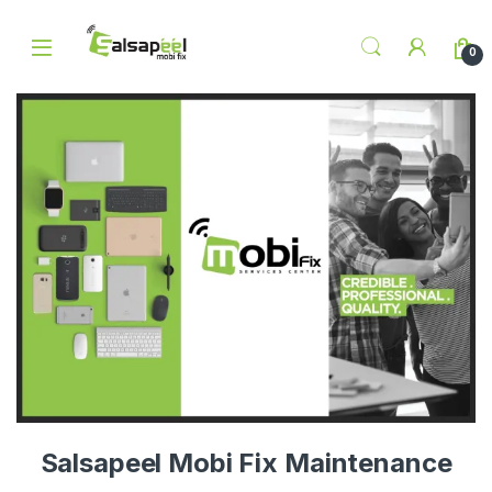
Skip to navigation
Skip to content
0
Salsapeel Mobi Fix Maintenance